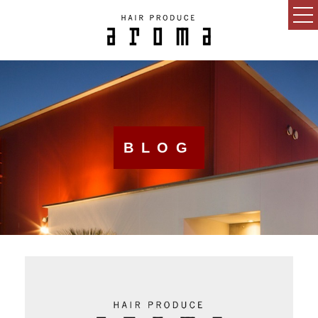
HOME
CONCEPT
NEWS
BLOG
BLOG
SALON
MENU
GUEST
RECRUIT
ESTHETIC SALON