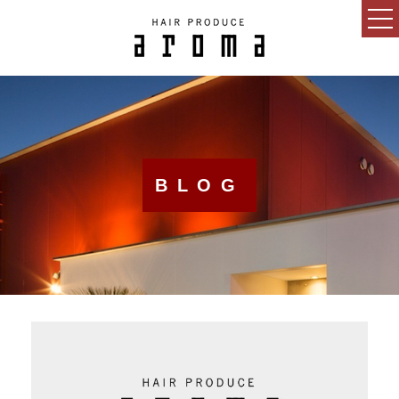
HOME
CONCEPT
NEWS
BLOG
BLOG
SALON
MENU
GUEST
RECRUIT
ESTHETIC SALON