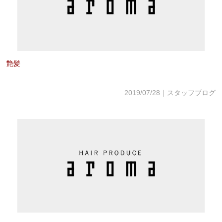
ESTHE_MENU
COUPON
GRAYHAIR
艶髪
HAIRCARE
2019/07/28｜スタッフブログ
COMPANY
CONTACT
ONLINE SHOP